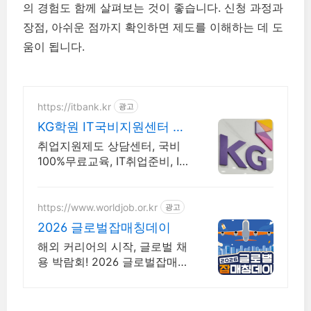
의 경험도 함께 살펴보는 것이 좋습니다. 신청 과정과
장점, 아쉬운 점까지 확인하면 제도를 이해하는 데 도
움이 됩니다.
https://itbank.kr
광고
KG학원 IT국비지원센터 취
업지원 및 100%무료교육
취업지원제도 상담센터, 국비
100%무료교육, IT취업준비, IT
취업반과정진행 IT국비지원카
드 신청 및 발급안내, IT취업준
비 및 IT교육과정 무료상담
https://www.worldjob.or.kr
광고
2026 글로벌잡매칭데이
해외 커리어의 시작, 글로벌 채
용 박람회! 2026 글로벌잡매칭
데이에서 글로벌 기업과 직접
만날 수 있는 기회를 놓치지 마
세요!